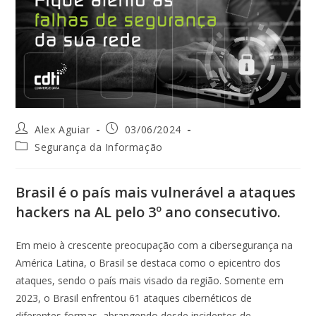
Autor
Post
Alex Aguiar
03/06/2024
do
publicado:
Categoria
Segurança da Informação
post:
do
post:
Brasil é o país mais vulnerável a ataques
hackers na AL pelo 3º ano consecutivo.
Em meio à crescente preocupação com a cibersegurança na
América Latina, o Brasil se destaca como o epicentro dos
ataques, sendo o país mais visado da região. Somente em
2023, o Brasil enfrentou 61 ataques cibernéticos de
diferentes formas, abrangendo desde incidentes de