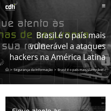
Ir
para
o
conteúdo
Brasil é o país mais
vulnerável a ataques
hackers na América Latina
>
Segurança da Informação
>
Brasil é o país mais vulnerável a 