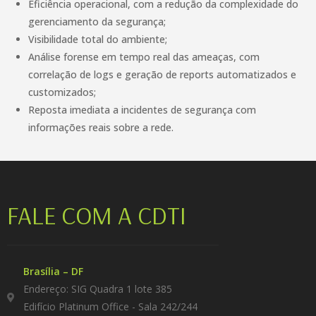
Eficiência operacional, com a redução da complexidade do
gerenciamento da segurança;
Visibilidade total do ambiente;
Análise forense em tempo real das ameaças, com
correlação de logs e geração de reports automatizados e
customizados;
Reposta imediata a incidentes de segurança com
informações reais sobre a rede.
FALE COM A CDTI
Brasília – DF
Endereço: SIG Quadra 1 lote 385
Edifício Platinum Office - Sala 242/244