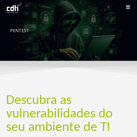
PENTEST
Descubra as
vulnerabilidades do
seu ambiente de TI