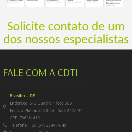
Solicite contato de um
dos nossos especialistas
FALE COM A CDTI
Brasília – DF
Endereço: SIG Quadra 1 lote 385
Edifício Platinum Office - Sala 242/244
CEP: 70610-410
Telefone: +55 (61) 3344-7049